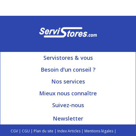
Servistores & vous
Mon compte
Besoin d'un conseil ?
Nous contacter
Ouvert du Lundi au Vendredi
Nos services
8h15 à 12h00 | 13h30 à 16h45
Informations livraison
Mieux nous connaître
Qui sommes-nous?
Blog Servistores
Suivez-nous
Nos valeurs
Plan du site
Newsletter
Engagé avec vous
Index articles
On parle de nous
CGV
|
CGU
|
Plan du site
|
Index Articles
|
Mentions légales
|