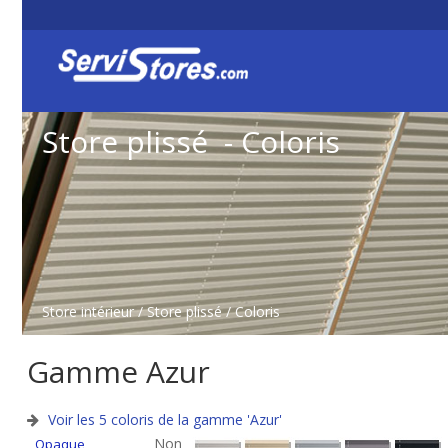
Store plissé - Coloris
Store intérieur
/
Store plissé
/ Coloris
Gamme
Azur
Voir les 5 coloris de la gamme 'Azur'
Non
Opaque