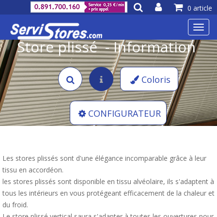
0 article
Toggl
navig
Store plissé - Information
Coloris
CONFIGURATEUR
Les stores plissés sont d'une élégance incomparable grâce à leur
tissu en accordéon.
les stores plissés sont disponible en tissu alvéolaire, ils s'adaptent à
tous les intérieurs en vous protégeant efficacement de la chaleur et
du froid.
Le store plissé vertical saura s'adapter à toutes les ouvertures pour