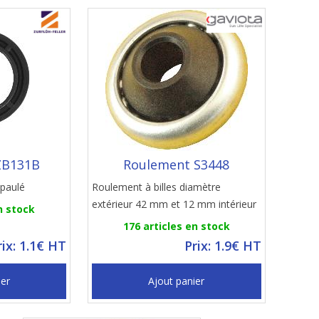
ZB131B
Roulement S3448
épaulé
Roulement à billes diamètre
extérieur 42 mm et 12 mm intérieur
n stock
176 articles en stock
rix: 1.1€ HT
Prix: 1.9€ HT
ier
Ajout panier