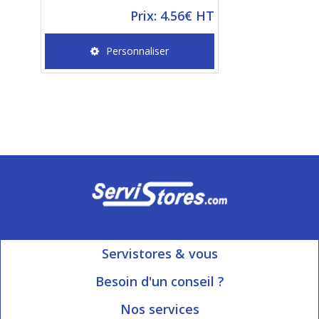
Prix: 4.56€ HT
Personnaliser
Servistores & vous
Mon compte
Besoin d'un conseil ?
Nous contacter
Ouvert du Lundi au Vendredi
Nos services