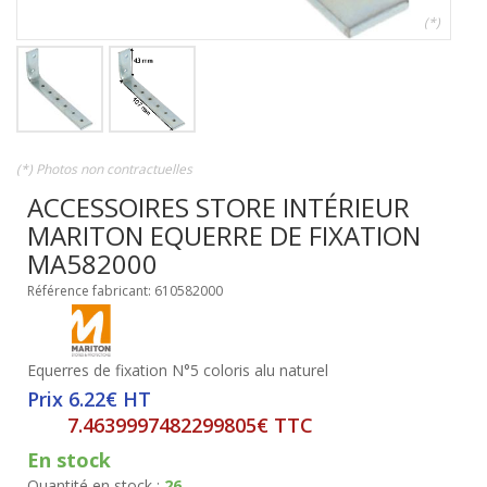
(*)
(*) Photos non contractuelles
ACCESSOIRES STORE INTÉRIEUR
MARITON EQUERRE DE FIXATION
MA582000
Référence fabricant: 610582000
Equerres de fixation N°5 coloris alu naturel
Prix 6.22€ HT
7.4639997482299805€ TTC
En stock
Quantité en stock :
26