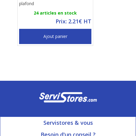
plafond
24 articles en stock
Prix: 2.21€ HT
Ajout panier
Servistores & vous
Mon compte
Besoin d'un conseil ?