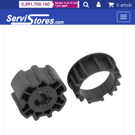
0 article
Toggl
navig