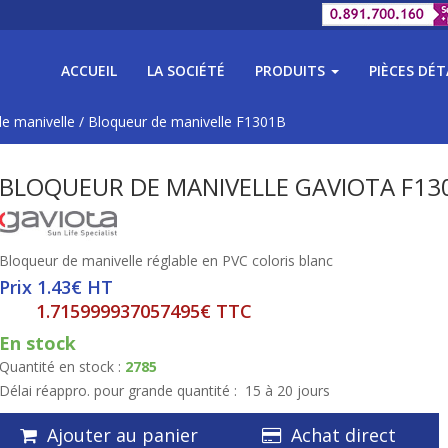
ACCUEIL
LA SOCIÉTÉ
PRODUITS
PIÈCES DÉ
e manivelle
/
Bloqueur de manivelle F1301B
BLOQUEUR DE MANIVELLE GAVIOTA F13
Bloqueur de manivelle réglable en PVC coloris blanc
Prix 1.43€ HT
1.715999937057495€ TTC
En stock
Quantité en stock :
2785
Délai réappro. pour grande quantité :
15 à 20 jours
Ajouter au panier
Achat direct