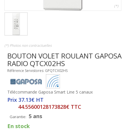
(*)
(*) Photos non contractuelles
BOUTON VOLET ROULANT GAPOSA
RADIO QTCX02HS
Référence Servistores: GPQTCX02HS
Télécommande Gaposa Smart Line 5 canaux
Prix 37.13€ HT
44.55600128173828€ TTC
5 ans
Garantie:
En stock