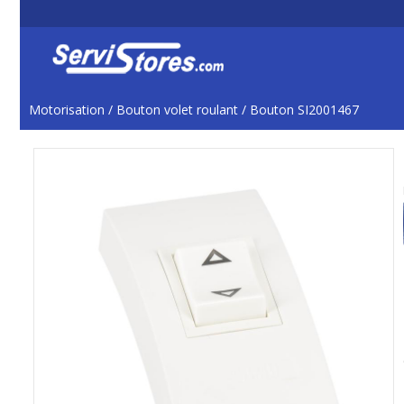
Motorisation
/
Bouton volet roulant
/
Bouton SI2001467