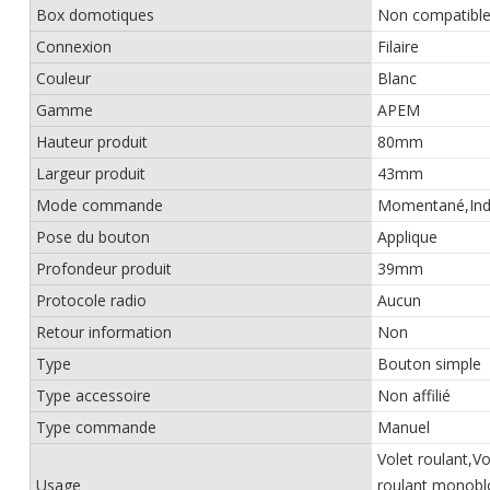
Box domotiques
Non compatibl
Connexion
Filaire
Couleur
Blanc
Gamme
APEM
Hauteur produit
80mm
Largeur produit
43mm
Mode commande
Momentané,Indi
Pose du bouton
Applique
Profondeur produit
39mm
Protocole radio
Aucun
Retour information
Non
Type
Bouton simple
Type accessoire
Non affilié
Type commande
Manuel
Volet roulant,Vo
Usage
roulant monoblo