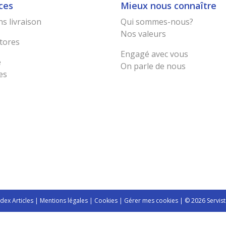
ces
Mieux nous connaître
s livraison
Qui sommes-nous?
Nos valeurs
tores
Engagé avec vous
e
On parle de nous
es
ndex Articles
|
Mentions légales
|
Cookies
|
Gérer mes cookies
| © 2026 Servist