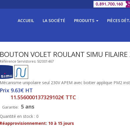
ACCUEIL
LA SOCIÉTÉ
PRODUITS
PIÈCES DÉ
BOUTON VOLET ROULANT SIMU FILAIRE
Référence Servistores: SI2001467
Mécanisme unipolaire seul 230V APEM avec boitier applique PM2 inst
Prix 9.63€ HT
11.556000137329102€ TTC
5 ans
Garantie:
Quantité en stock : 0
Réapprovisionnement:
10 à 15 jours