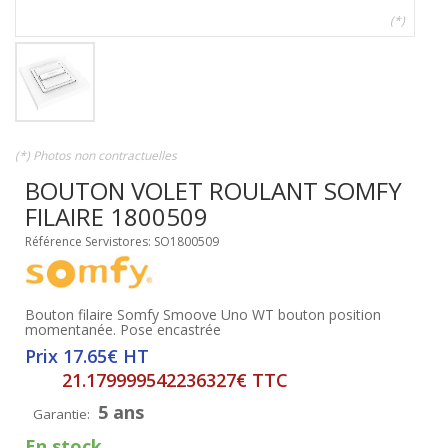
(*)
(*) Photos non contractuelles
BOUTON VOLET ROULANT SOMFY
FILAIRE 1800509
Référence Servistores: SO1800509
Bouton filaire Somfy Smoove Uno WT bouton position
momentanée. Pose encastrée
Prix 17.65€ HT
21.179999542236327€ TTC
5 ans
Garantie:
En stock