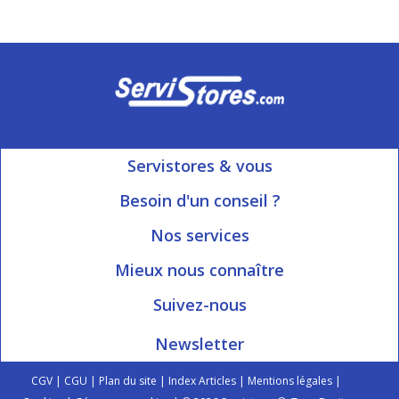
Servistores & vous
Mon compte
Besoin d'un conseil ?
Nous contacter
Ouvert du Lundi au Vendredi
Nos services
8h15 à 12h00 | 13h30 à 16h45
Informations livraison
Mieux nous connaître
Qui sommes-nous?
Blog Servistores
Suivez-nous
Nos valeurs
Plan du site
Newsletter
Engagé avec vous
Index articles
On parle de nous
CGV
|
CGU
|
Plan du site
|
Index Articles
|
Mentions légales
|