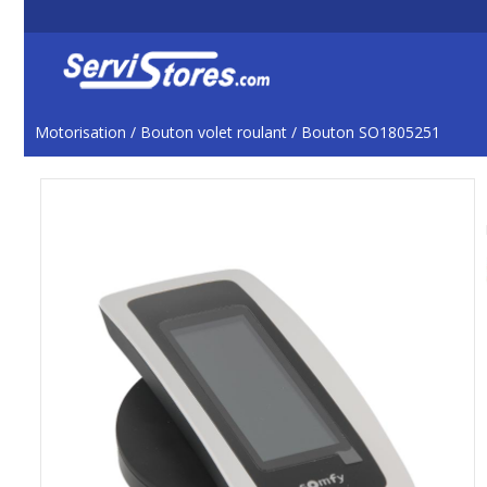
Motorisation
/
Bouton volet roulant
/
Bouton SO1805251