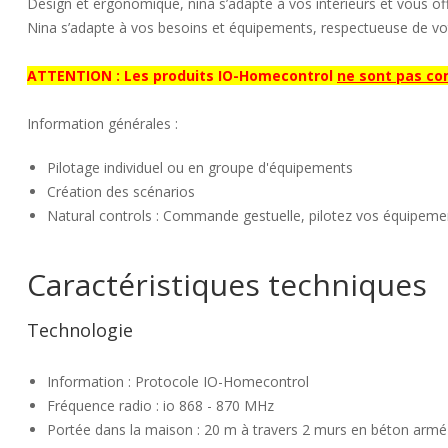
Design et ergonomique, nina s’adapte à vos intérieurs et vous off
Nina s’adapte à vos besoins et équipements, respectueuse de vo
ATTENTION : Les produits IO-Homecontrol
ne sont pas co
Information générales :
Pilotage individuel ou en groupe d'équipements
Création des scénarios
Natural controls : Commande gestuelle, pilotez vos équipemen
Caractéristiques techniques
Technologie
Information : Protocole IO-Homecontrol
Fréquence radio : io 868 - 870 MHz
Portée dans la maison : 20 m à travers 2 murs en béton armé