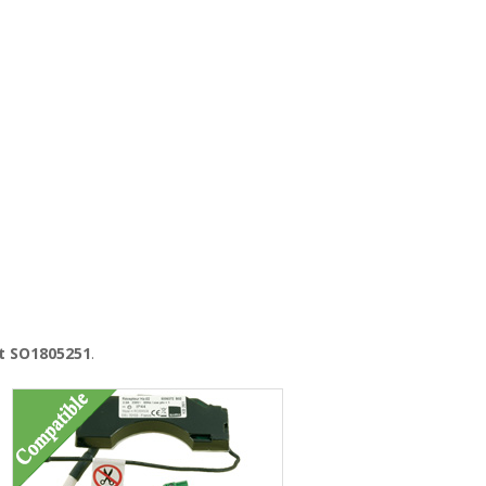
it SO1805251
.