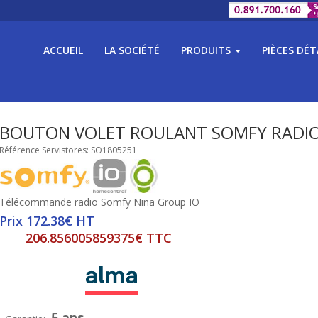
ACCUEIL
LA SOCIÉTÉ
PRODUITS
PIÈCES DÉ
BOUTON VOLET ROULANT SOMFY RADIO
Référence Servistores: SO1805251
Télécommande radio Somfy Nina Group IO
Prix 172.38€ HT
206.856005859375€ TTC
5 ans