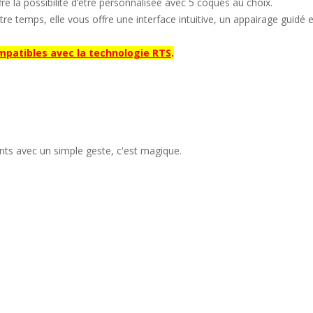
re la possibilité d’être personnalisée avec 5 coques au choix.
tre temps, elle vous offre une interface intuitive, un appairage gu
mpatibles avec la technologie RTS
.
ts avec un simple geste, c'est magique.