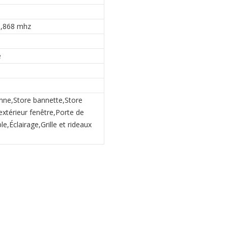
O,868 mhz
e
anne,Store bannette,Store
extérieur fenêtre,Porte de
e,Éclairage,Grille et rideaux