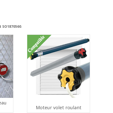
it SO1870560
.
deau
Moteur volet roulant