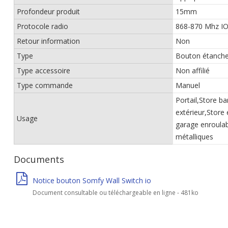
Profondeur produit
15mm
Protocole radio
868-870 Mhz I
Retour information
Non
Type
Bouton étanch
Type accessoire
Non affilié
Type commande
Manuel
Portail,Store b
extérieur,Store 
Usage
garage enroulabl
métalliques
Documents
Notice bouton Somfy Wall Switch io
Document consultable ou téléchargeable en ligne - 481ko