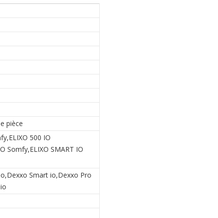
e
de pièce
fy,ELIXO 500 IO
IO Somfy,ELIXO SMART IO
io,Dexxo Smart io,Dexxo Pro
 io