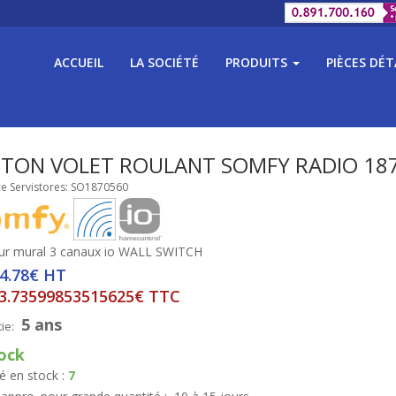
ACCUEIL
LA SOCIÉTÉ
PRODUITS
PIÈCES DÉ
TON VOLET ROULANT SOMFY RADIO 18
e Servistores: SO1870560
ur mural 3 canaux io WALL SWITCH
44.78€ HT
3.73599853515625€ TTC
5 ans
ie:
ock
é en stock :
7