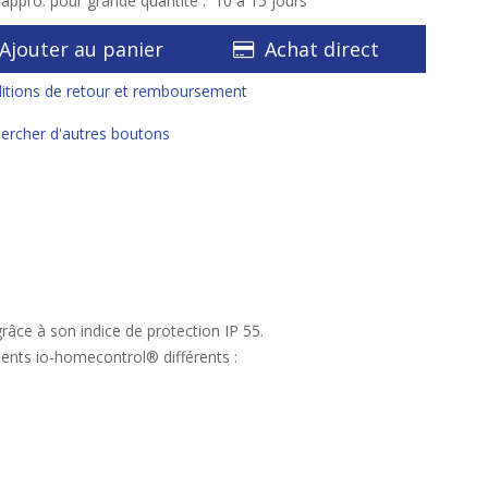
éappro. pour grande quantité :
10 à 15 jours
Ajouter au panier
Achat direct
itions de retour et remboursement
ercher d'autres boutons
âce à son indice de protection IP 55.
nts io-homecontrol® différents :