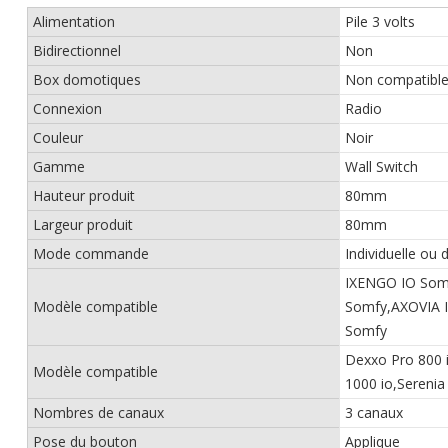
Alimentation
Pile 3 volts
Bidirectionnel
Non
Box domotiques
Non compatibl
Connexion
Radio
Couleur
Noir
Gamme
Wall Switch
Hauteur produit
80mm
Largeur produit
80mm
Mode commande
Individuelle ou 
IXENGO IO Som
Modèle compatible
Somfy,AXOVIA 
Somfy
Dexxo Pro 800 
Modèle compatible
1000 io,Serenia
Nombres de canaux
3 canaux
Pose du bouton
Applique