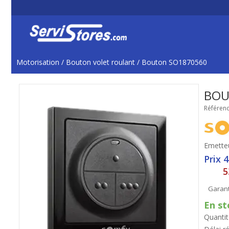
Motorisation
/
Bouton volet roulant
/
Bouton SO1870560
BOU
Référenc
Emette
Prix 
5
Garant
En st
Quantit