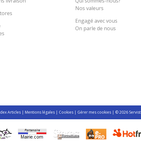
s livraison
Qui sommes-nous?
Nos valeurs
tores
Engagé avec vous
e
On parle de nous
es
ndex Articles
|
Mentions légales
|
Cookies
|
Gérer mes cookies
| © 2026 Servist