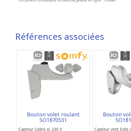
Document consultable ou téléchargeable en ligne - 1099ko
Références associées
Bouton volet roulant
Bouton vol
SO1870531
SO181
Capteur Soliris io 230 V
Capteur vent Eolis 