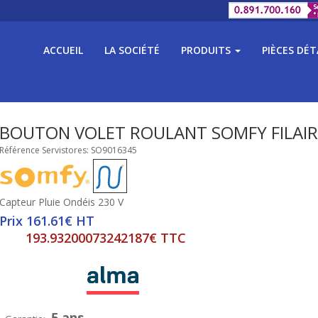
ACCUEIL
LA SOCIÉTÉ
PRODUITS
PIÈCES DÉ
BOUTON VOLET ROULANT SOMFY FILAIR
Référence Servistores: SO9016345
Capteur Pluie Ondéis 230 V
Prix 161.61€ HT
193.93200073242187€ TTC
5 ans