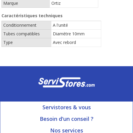
Marque
Ortiz
Caractéristiques techniques
Conditionnement
A l'unité
Tubes compatibles
Diamètre 10mm
Type
Avec rebord
Servistores & vous
Mon compte
Besoin d'un conseil ?
Nous contacter
Ouvert du Lundi au Vendredi
Nos services