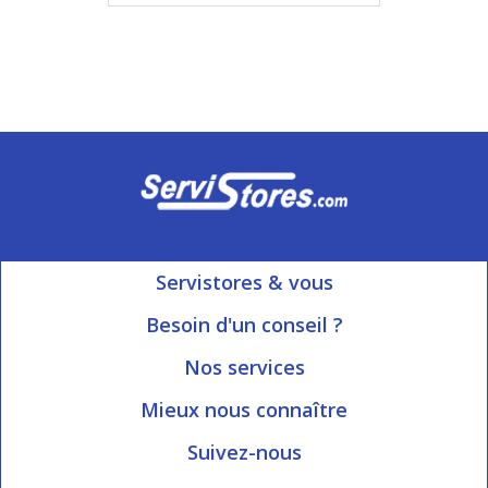
Servistores & vous
Mon compte
Besoin d'un conseil ?
Nous contacter
Ouvert du Lundi au Vendredi
Nos services
8h15 à 12h00 | 13h30 à 16h45
Informations livraison
Mieux nous connaître
Qui sommes-nous?
Blog Servistores
Suivez-nous
Nos valeurs