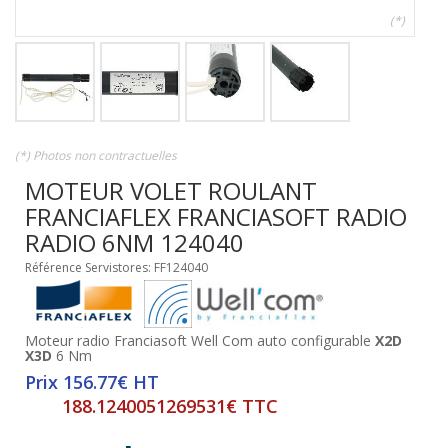
(*)
(*) Photos non contractuelles
MOTEUR VOLET ROULANT
FRANCIAFLEX FRANCIASOFT RADIO
RADIO 6NM 124040
Référence Servistores: FF124040
Moteur radio Franciasoft Well Com auto configurable
X2D
X3D
6 Nm
Prix 156.77€ HT
188.1240051269531€ TTC