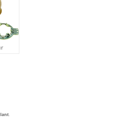
ur
ulant
.