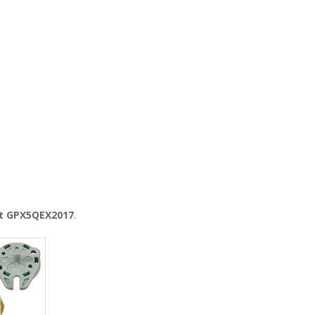
it GPX5QEX2017
.