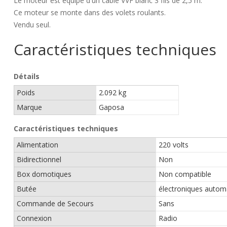
Le moteur est équipé d'un câble VVF blanc 3 fils de 2,5 m.
Ce moteur se monte dans des volets roulants.
Vendu seul.
Caractéristiques techniques
Détails
Poids
2.092 kg
Marque
Gaposa
Caractéristiques techniques
Alimentation
220 volts
Bidirectionnel
Non
Box domotiques
Non compatible
Butée
électroniques autom
Commande de Secours
Sans
Connexion
Radio