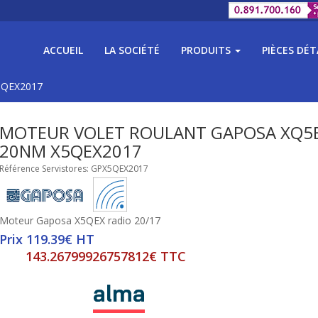
ACCUEIL
LA SOCIÉTÉ
PRODUITS
PIÈCES DÉ
X5QEX2017
MOTEUR VOLET ROULANT GAPOSA XQ5E
20NM X5QEX2017
Référence Servistores: GPX5QEX2017
Moteur Gaposa X5QEX radio 20/17
Prix 119.39€ HT
143.26799926757812€ TTC