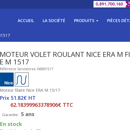
ACCUEIL
LA SOCIÉTÉ
PRODUITS
PIÈCES DÉ
M1517
MOTEUR VOLET ROULANT NICE ERA M F
E M 1517
Référence Servistores: NIEM1517
Moteur filaire Nice ERA M 15/17
Prix 51.82€ HT
62.18399963378906€ TTC
5 ans
Garantie:
En stock