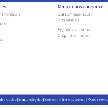
ces
Mieux nous connaître
s livraison
Qui sommes-nous?
Nos valeurs
tores
Engagé avec vous
e
On parle de nous
es
ndex Articles
|
Mentions légales
|
Cookies
|
Gérer mes cookies
| © 2026 Servist