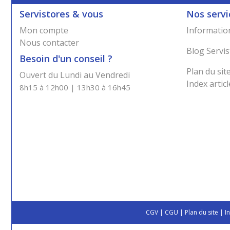
Servistores & vous
Nos servi
Mon compte
Information
Nous contacter
Blog Servis
Besoin d'un conseil ?
Plan du sit
Ouvert du Lundi au Vendredi
Index articl
8h15 à 12h00 | 13h30 à 16h45
CGV
|
CGU
|
Plan du site
|
I