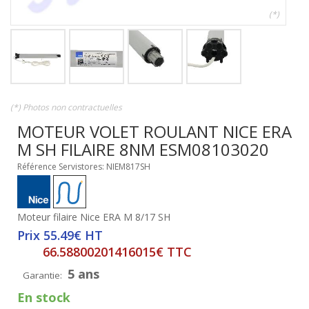
(*)
(*) Photos non contractuelles
MOTEUR VOLET ROULANT NICE ERA
M SH FILAIRE 8NM ESM08103020
Référence Servistores: NIEM817SH
Moteur filaire Nice ERA M 8/17 SH
Prix 55.49€ HT
66.58800201416015€ TTC
5 ans
Garantie:
En stock