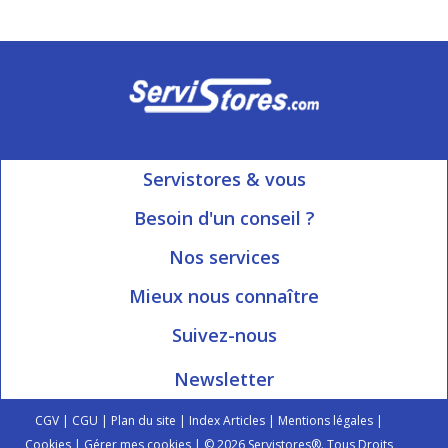
Servistores & vous
Mon compte
Besoin d'un conseil ?
Nous contacter
Ouvert du Lundi au Vendredi
Nos services
8h15 à 12h00 | 13h30 à 16h45
Informations livraison
Mieux nous connaître
Qui sommes-nous?
Blog Servistores
Suivez-nous
Nos valeurs
Plan du site
Newsletter
Engagé avec vous
Index articles
On parle de nous
CGV
|
CGU
|
Plan du site
|
Index Articles
|
Mentions légales
|
Cookies
|
Gérer mes cookies
| © 2026 Servistores®. Tous Droits