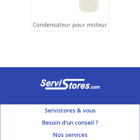
Condensateur pour moteur
Servistores & vous
Mon compte
Besoin d'un conseil ?
Nous contacter
Ouvert du Lundi au Vendredi
Nos services