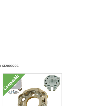
t SI2000220
.