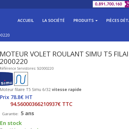
ACCUEIL
LA SOCIÉTÉ
PRODUITS
PIÈCES DÉ
00220
MOTEUR VOLET ROULANT SIMU T5 FILA
2000220
Référence Servistores: SI2000220
Moteur filaire T5 Simu 6/32
vitesse rapide
Prix 78.8€ HT
94.56000366210937€ TTC
5 ans
Garantie:
En stock