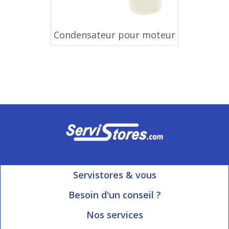
Condensateur pour moteur
Servistores & vous
Mon compte
Besoin d'un conseil ?
Nous contacter
Ouvert du Lundi au Vendredi
Nos services
8h15 à 12h00 | 13h30 à 16h45