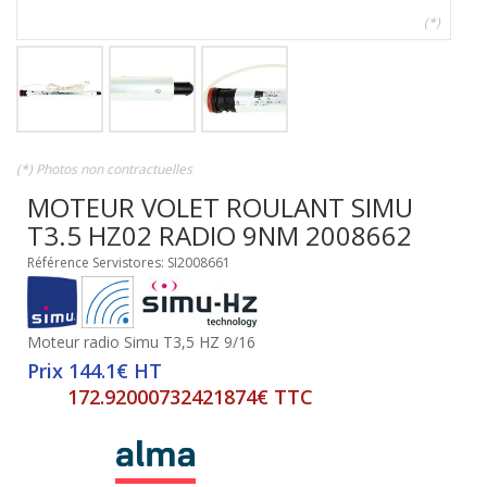
(*)
(*) Photos non contractuelles
MOTEUR VOLET ROULANT SIMU
T3.5 HZ02 RADIO 9NM 2008662
Référence Servistores: SI2008661
Moteur radio Simu T3,5 HZ 9/16
Prix 144.1€ HT
172.92000732421874€ TTC