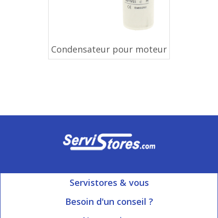
Condensateur pour moteur
Servistores & vous
Mon compte
Besoin d'un conseil ?
Nous contacter
Ouvert du Lundi au Vendredi