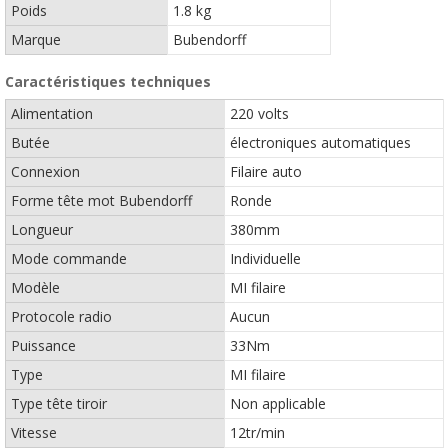
Poids
1.8 kg
Marque
Bubendorff
Caractéristiques techniques
Alimentation
220 volts
Butée
électroniques automatiques
Connexion
Filaire auto
Forme tête mot Bubendorff
Ronde
Longueur
380mm
Mode commande
Individuelle
Modèle
MI filaire
Protocole radio
Aucun
Puissance
33Nm
Type
MI filaire
Type tête tiroir
Non applicable
Vitesse
12tr/min