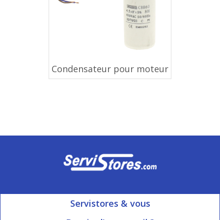
Condensateur pour moteur
Servistores & vous
Mon compte