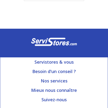
Servistores & vous
Mon compte
Besoin d'un conseil ?
Nous contacter
Ouvert du Lundi au Vendredi
Nos services
8h15 à 12h00 | 13h30 à 16h45
Informations livraison
Mieux nous connaître
Qui sommes-nous?
Blog Servistores
Suivez-nous
Nos valeurs
Plan du site