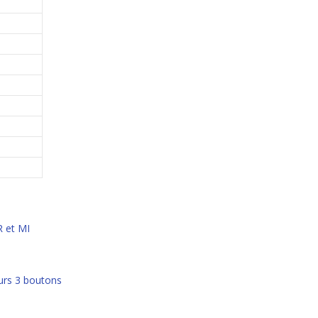
 et MI
urs 3 boutons