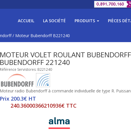
ACCUEIL
LA SOCIÉTÉ
PRODUITS
PIÈCES DÉ
ndorff
/
Moteur Bubendorff B221240
MOTEUR VOLET ROULANT BUBENDORFF
BUBENDORFF 221240
Référence Servistores: B221240
Moteur radio Bubendorff à commande individuelle de type R. Puissa
Prix 200.3€ HT
240.36000366210936€ TTC