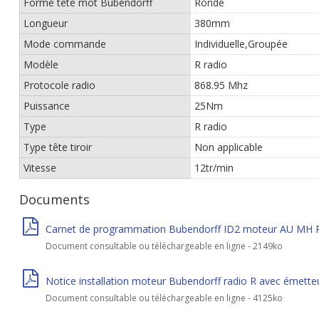
Forme tête mot Bubendorff
Ronde
Longueur
380mm
Mode commande
Individuelle,Groupée
Modèle
R radio
Protocole radio
868.95 Mhz
Puissance
25Nm
Type
R radio
Type tête tiroir
Non applicable
Vitesse
12tr/min
Documents
Carnet de programmation Bubendorff ID2 moteur AU MH R
Document consultable ou téléchargeable en ligne - 2149ko
Notice installation moteur Bubendorff radio R avec émette
Document consultable ou téléchargeable en ligne - 4125ko