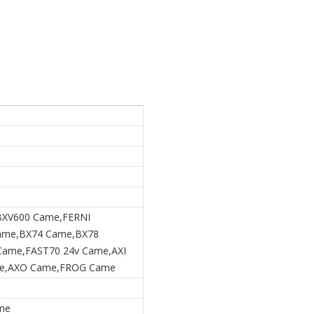
BXV600 Came,FERNI
ame,BX74 Came,BX78
ame,FAST70 24v Came,AXI
e,AXO Came,FROG Came
me