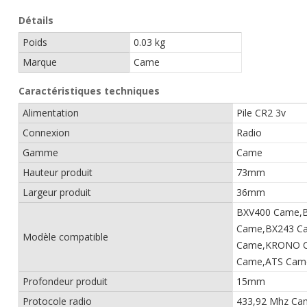
Détails
Poids
0.03 kg
Marque
Came
Caractéristiques techniques
Alimentation
Pile CR2 3v
Connexion
Radio
Gamme
Came
Hauteur produit
73mm
Largeur produit
36mm
BXV400 Came,
Came,BX243 C
Modèle compatible
Came,KRONO C
Came,ATS Cam
Profondeur produit
15mm
Protocole radio
433,92 Mhz Ca