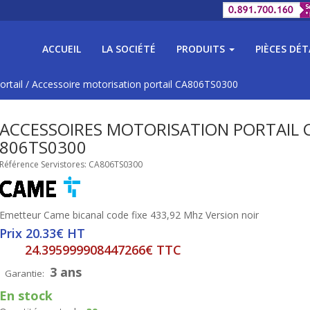
ACCUEIL
LA SOCIÉTÉ
PRODUITS
PIÈCES DÉ
ortail
/
Accessoire motorisation portail CA806TS0300
ACCESSOIRES MOTORISATION PORTAIL 
806TS0300
Référence Servistores: CA806TS0300
Emetteur Came bicanal code fixe 433,92 Mhz Version noir
Prix 20.33€ HT
24.395999908447266€ TTC
3 ans
Garantie:
En stock