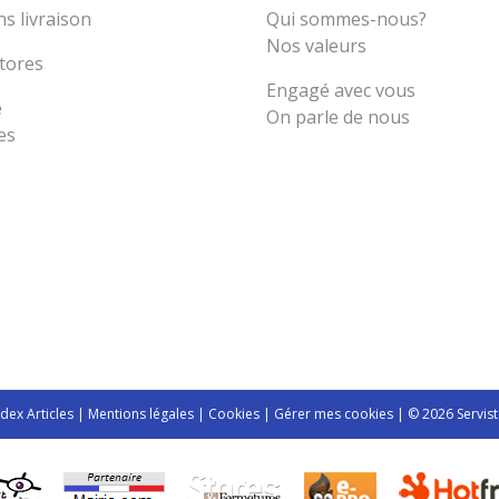
s livraison
Qui sommes-nous?
Nos valeurs
tores
Engagé avec vous
e
On parle de nous
es
ndex Articles
|
Mentions légales
|
Cookies
|
Gérer mes cookies
| © 2026 Servist