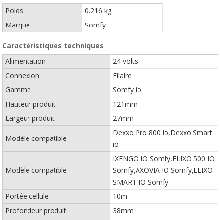
Poids
0.216 kg
Marque
Somfy
Caractéristiques techniques
Alimentation
24 volts
Connexion
Filaire
Gamme
Somfy io
Hauteur produit
121mm
Largeur produit
27mm
Dexxo Pro 800 io,Dexxo Smart
Modèle compatible
io
IXENGO IO Somfy,ELIXO 500 IO
Modèle compatible
Somfy,AXOVIA IO Somfy,ELIXO
SMART IO Somfy
Portée cellule
10m
Profondeur produit
38mm