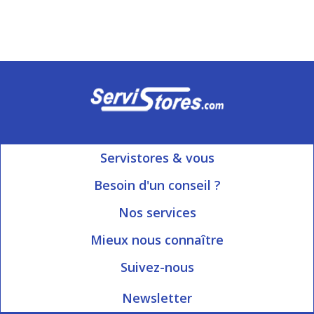
Servistores & vous
Mon compte
Besoin d'un conseil ?
Nous contacter
Ouvert du Lundi au Vendredi
Nos services
8h15 à 12h00 | 13h30 à 16h45
Informations livraison
Mieux nous connaître
Qui sommes-nous?
Blog Servistores
Suivez-nous
Nos valeurs
Plan du site
Newsletter
Engagé avec vous
Index articles