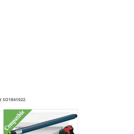
it SO1841022
.