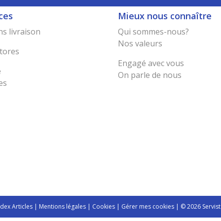
ces
Mieux nous connaître
s livraison
Qui sommes-nous?
Nos valeurs
tores
Engagé avec vous
e
On parle de nous
es
ndex Articles
|
Mentions légales
|
Cookies
|
Gérer mes cookies
| © 2026 Servist