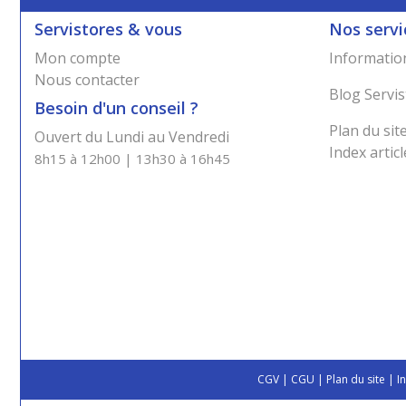
Servistores & vous
Nos servi
Mon compte
Information
Nous contacter
Blog Servis
Besoin d'un conseil ?
Plan du sit
Ouvert du Lundi au Vendredi
Index articl
8h15 à 12h00 | 13h30 à 16h45
CGV
|
CGU
|
Plan du site
|
I