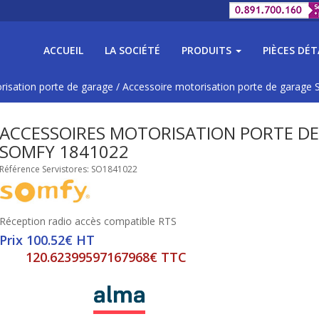
ACCUEIL
LA SOCIÉTÉ
PRODUITS
PIÈCES DÉ
risation porte de garage
/
Accessoire motorisation porte de garage
ACCESSOIRES MOTORISATION PORTE D
SOMFY 1841022
Référence Servistores: SO1841022
Réception radio accès compatible RTS
Prix 100.52€ HT
120.62399597167968€ TTC