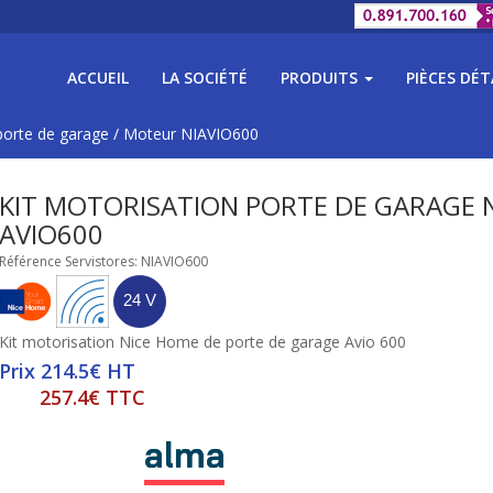
ACCUEIL
LA SOCIÉTÉ
PRODUITS
PIÈCES DÉ
porte de garage
/
Moteur NIAVIO600
KIT MOTORISATION PORTE DE GARAGE 
AVIO600
Référence Servistores: NIAVIO600
Kit motorisation Nice Home de porte de garage Avio 600
Prix 214.5€ HT
257.4€ TTC