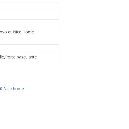
e
ovo et Nice Home
lle,Porte basculante
00 Nice home