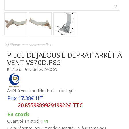
(*)
(*) Photos non contractuelles
PIECE DE JALOUSIE DEPRAT ARRÊT À
VENT VS70D.P85
Référence Servistores: DVS70D
Arrêt à vent modèle droit coloris gris
Prix 17.38€ HT
20.855998992919922€ TTC
En stock
Quantité en stock :
41
Délai réappro. pour grande quantité :
5 à 6 semaines