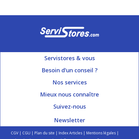
Servistores & vous
Mon compte
Besoin d'un conseil ?
Nous contacter
Ouvert du Lundi au Vendredi
Nos services
8h15 à 12h00 | 13h30 à 16h45
Informations livraison
Mieux nous connaître
Qui sommes-nous?
Blog Servistores
Suivez-nous
Nos valeurs
Plan du site
Newsletter
Engagé avec vous
Index articles
On parle de nous
CGV
|
CGU
|
Plan du site
|
Index Articles
|
Mentions légales
|