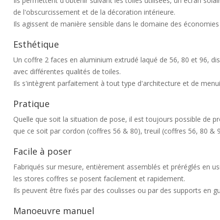
Ils permettent d'obtenir suivant les toiles utilisées, un écran solai
de l'obscurcissement et de la décoration intérieure.
Ils agissent de manière sensible dans le domaine des économies d'
Esthétique
Un coffre 2 faces en aluminium extrudé laqué de 56, 80 et 96, di
avec différentes qualités de toiles.
Ils s'intègrent parfaitement à tout type d'architecture et de menui
Pratique
Quelle que soit la situation de pose, il est toujours possible de p
que ce soit par cordon (coffres 56 & 80), treuil (coffres 56, 80 & 9
Facile à poser
Fabriqués sur mesure, entièrement assemblés et préréglés en us
les stores coffres se posent facilement et rapidement.
Ils peuvent être fixés par des coulisses ou par des supports en 
Manoeuvre manuel