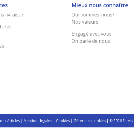
ces
Mieux nous connaître
s livraison
Qui sommes-nous?
Nos valeurs
tores
Engagé avec vous
e
On parle de nous
es
ndex Articles
|
Mentions légales
|
Cookies
|
Gérer mes cookies
| © 2026 Servist