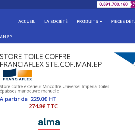
ACCUEIL
LA SOCIÉTÉ
PRODUITS
PIÈCES DÉ
MAN.EP
STORE TOILE COFFRE
FRANCIAFLEX STE.COF.MAN.EP
Store coffre exterieur Mincoffre-Universel-Impérial toiles
épaisses manoeuvre manuelle
A partir de 229.0€ HT
274.8€ TTC