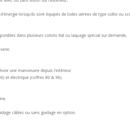
re avec ou sans vision sur l'extérieur,
énergie lorsqu'ils sont équipés de toiles aérées de type soltis ou sc
sponibles dans plusieurs coloris Ral ou laquage spécial sur demande,
serie.
révoir une manoeuvre depuis l'intérieur
6) et électrique (coffres 80 & 96).
ine,
guidage câbles ou sans guidage en option.