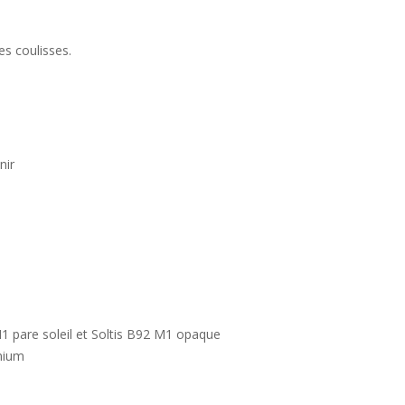
es coulisses.
nir
M1 pare soleil et Soltis B92 M1 opaque
inium