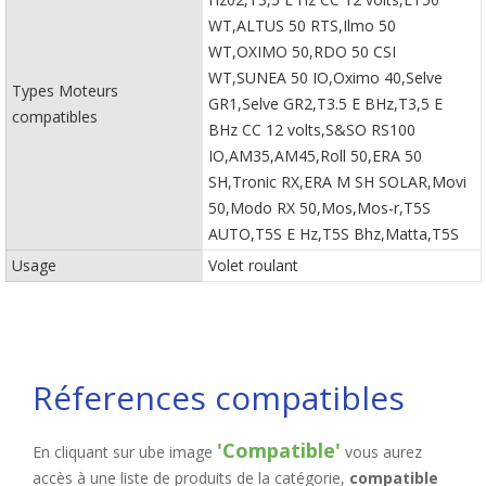
WT,ALTUS 50 RTS,Ilmo 50
WT,OXIMO 50,RDO 50 CSI
WT,SUNEA 50 IO,Oximo 40,Selve
Types Moteurs
GR1,Selve GR2,T3.5 E BHz,T3,5 E
compatibles
BHz CC 12 volts,S&SO RS100
IO,AM35,AM45,Roll 50,ERA 50
SH,Tronic RX,ERA M SH SOLAR,Movi
50,Modo RX 50,Mos,Mos-r,T5S
AUTO,T5S E Hz,T5S Bhz,Matta,T5S
Usage
Volet roulant
Réferences compatibles
'Compatible'
En cliquant sur ube image
vous aurez
accès à une liste de produits de la catégorie,
compatible