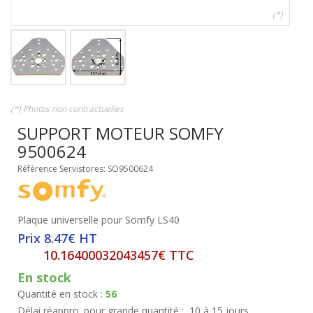
(*)
(*) Photos non contractuelles
SUPPORT MOTEUR SOMFY
9500624
Référence Servistores: SO9500624
Plaque universelle pour Somfy LS40
Prix 8.47€ HT
10.16400032043457€ TTC
En stock
Quantité en stock :
56
Délai réappro. pour grande quantité :
10 à 15 jours