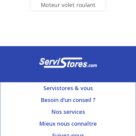
Moteur volet roulant
Servistores & vous
Mon compte
Besoin d'un conseil ?
Nous contacter
Ouvert du Lundi au Vendredi
Nos services
8h15 à 12h00 | 13h30 à 16h45
Informations livraison
Mieux nous connaître
Qui sommes-nous?
Blog Servistores
Suivez-nous