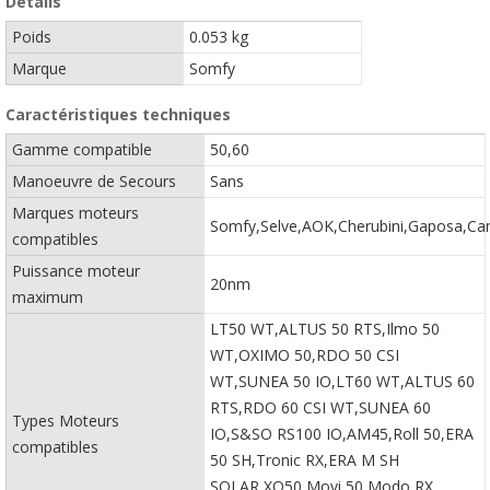
Détails
Poids
0.053 kg
Marque
Somfy
Caractéristiques techniques
Gamme compatible
50,60
Manoeuvre de Secours
Sans
Marques moteurs
Somfy,Selve,AOK,Cherubini,Gaposa,Ca
compatibles
Puissance moteur
20nm
maximum
LT50 WT,ALTUS 50 RTS,Ilmo 50
WT,OXIMO 50,RDO 50 CSI
WT,SUNEA 50 IO,LT60 WT,ALTUS 60
RTS,RDO 60 CSI WT,SUNEA 60
Types Moteurs
IO,S&SO RS100 IO,AM45,Roll 50,ERA
compatibles
50 SH,Tronic RX,ERA M SH
SOLAR,XQ50,Movi 50,Modo RX