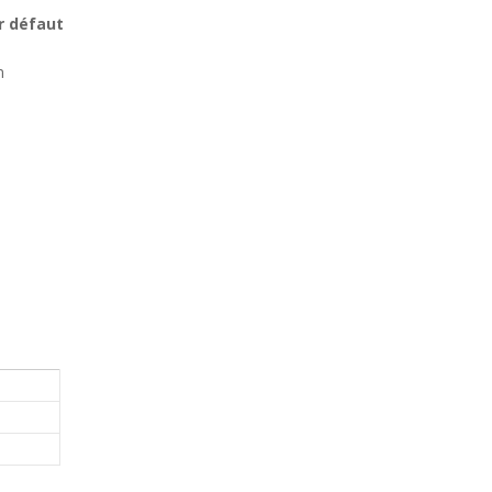
r défaut
m
s