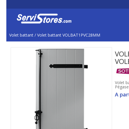
Volet battant
/
Volet battant VOLBAT1PVC28MM
VOL
VOL
Volet b
Pégase
A par