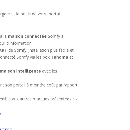
rgeur et le poids de votre portail.
à la
maison connectée
Somfy à
our d'information
ART
de Somfy (installation plus facile et
 connecté Somfy via les box
Tahoma
et
maison intelligente
avec les
son portail à moindre coût par rapport
dible aux autres marques présentées ci-
y
 Home