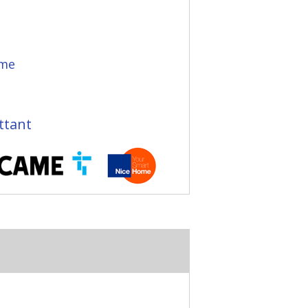
ome
ttant