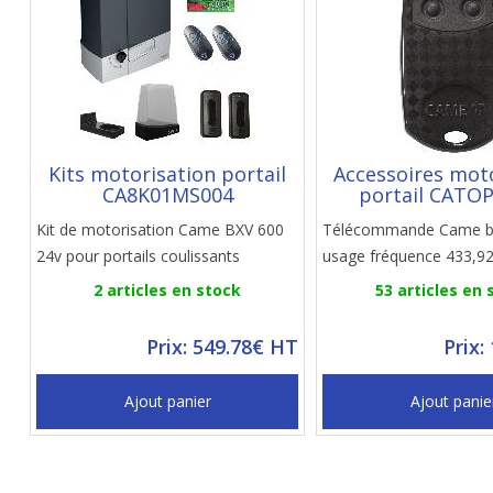
Kits motorisation portail
Accessoires mot
CA8K01MS004
portail CATO
Kit de motorisation Came BXV 600
Télécommande Came bi
24v pour portails coulissants
usage fréquence 433,9
2 articles en stock
53 articles en 
Prix: 549.78€ HT
Prix:
Ajout panier
Ajout panie