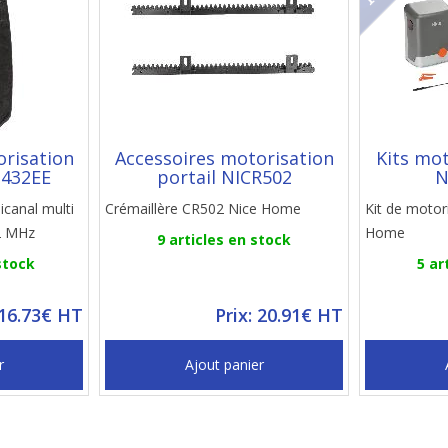
orisation
Accessoires motorisation
Kits mot
P432EE
portail NICR502
N
canal multi
Crémaillère CR502 Nice Home
Kit de motor
2 MHz
Home
9 articles en stock
stock
5 ar
 16.73€ HT
Prix: 20.91€ HT
r
Ajout panier