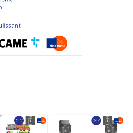
o
ulissant