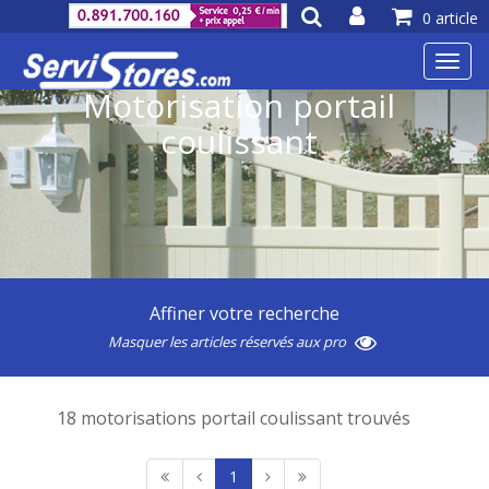
0 article
Toggl
navig
Motorisation portail
coulissant
Affiner votre recherche
Masquer les articles réservés aux pro
18 motorisations portail coulissant trouvés
1