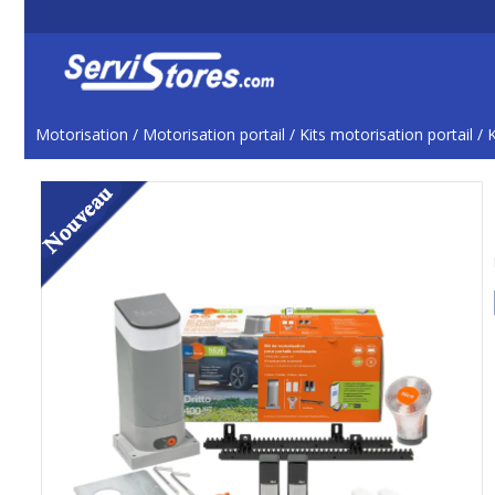
Motorisation
/
Motorisation portail
/
Kits motorisation portail
/
K