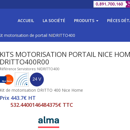
ACCUEIL
LA SOCIÉTÉ
PRODUITS
PIÈCES DÉ
it motorisation de portail NIDRITTO400
KITS MOTORISATION PORTAIL NICE HO
DRITTO400R00
Référence Servistores: NIDRITTO400
Kit de motorisation DRITTO 400 Nice Home
Prix 443.7€ HT
532.4400146484375€ TTC