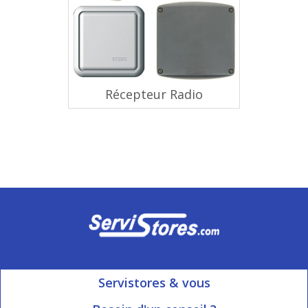
Récepteur Radio
Servistores & vous
Mon compte