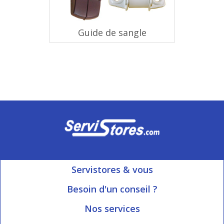
Guide de sangle
Servistores & vous
Mon compte
Besoin d'un conseil ?
Nous contacter
Ouvert du Lundi au Vendredi
Nos services
8h15 à 12h00 | 13h30 à 16h45