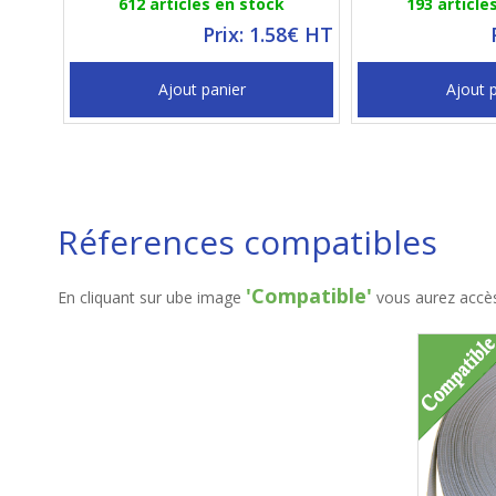
612 articles en stock
193 article
Prix: 1.58€ HT
Ajout panier
Ajout 
Réferences compatibles
'Compatible'
En cliquant sur ube image
vous aurez accès 