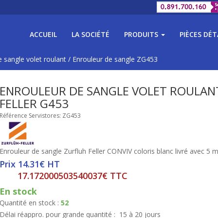
ACCUEIL
LA SOCIÉTÉ
PRODUITS
PIÈCES DÉ
 sangle volet roulant
/
Enrouleur de sangle ZG453
ENROULEUR DE SANGLE VOLET ROULAN
FELLER G453
Référence Servistores: ZG453
Enrouleur de sangle Zurfluh Feller CONVIV coloris blanc livré avec 5
Prix 14.31€ HT
17.172000503540037€ TTC
En stock
Quantité en stock :
52
Délai réappro. pour grande quantité :
15 à 20 jours