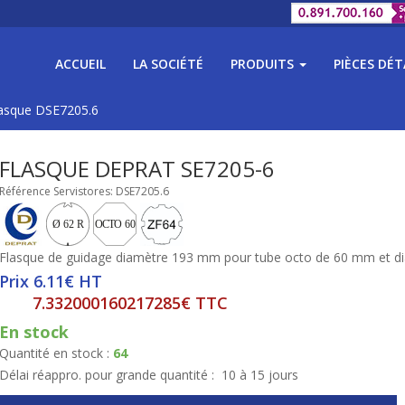
ACCUEIL
LA SOCIÉTÉ
PRODUITS
PIÈCES DÉ
asque DSE7205.6
FLASQUE DEPRAT SE7205-6
Référence Servistores: DSE7205.6
Flasque de guidage diamètre 193 mm pour tube octo de 60 mm et d
Prix 6.11€ HT
7.332000160217285€ TTC
En stock
Quantité en stock :
64
Délai réappro. pour grande quantité :
10 à 15 jours