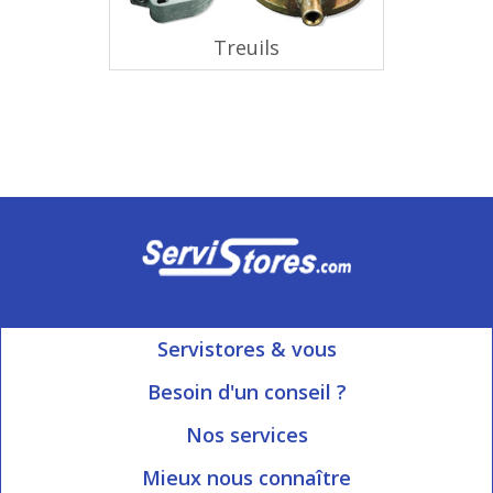
Treuils
Servistores & vous
Mon compte
Besoin d'un conseil ?
Nous contacter
Ouvert du Lundi au Vendredi
Nos services
8h15 à 12h00 | 13h30 à 16h45
Informations livraison
Mieux nous connaître