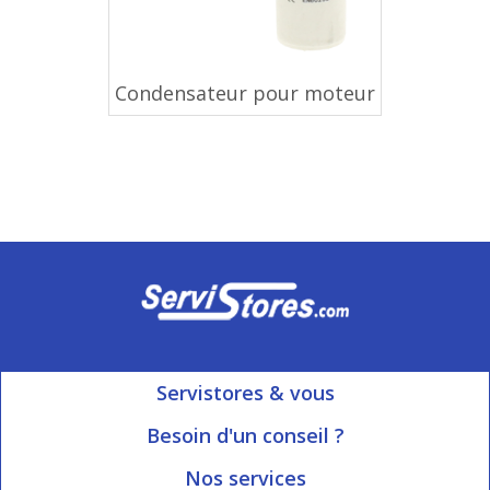
Condensateur pour moteur
Servistores & vous
Mon compte
Besoin d'un conseil ?
Nous contacter
Ouvert du Lundi au Vendredi
Nos services