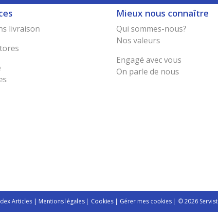
ces
Mieux nous connaître
s livraison
Qui sommes-nous?
Nos valeurs
tores
Engagé avec vous
e
On parle de nous
es
ndex Articles
|
Mentions légales
|
Cookies
|
Gérer mes cookies
| © 2026 Servist