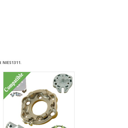
t NIES1311
.