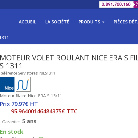
ACCUEIL
LA SOCIÉTÉ
PRODUITS
PIÈCES DÉ
S1311
MOTEUR VOLET ROULANT NICE ERA S FI
S 1311
Référence Servistores: NIES1311
Moteur filaire Nice ERA S 13/11
Prix 79.97€ HT
95.96400146484375€ TTC
5 ans
Garantie:
En stock