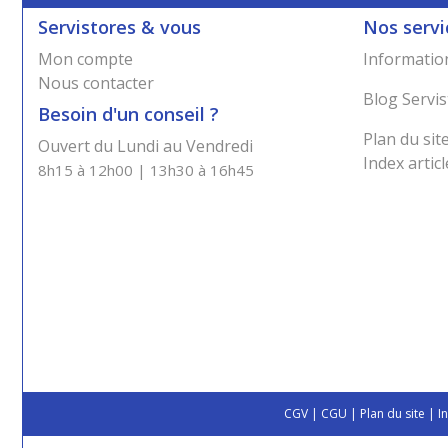
Servistores & vous
Nos servi
Mon compte
Information
Nous contacter
Blog Servis
Besoin d'un conseil ?
Plan du sit
Ouvert du Lundi au Vendredi
Index articl
8h15 à 12h00 | 13h30 à 16h45
CGV
|
CGU
|
Plan du site
|
I